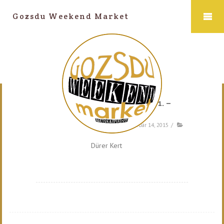
Gozsdu Weekend Market
2015. november 1. –
2016. április
admin
/
február 14, 2015
/
Dürer Kert