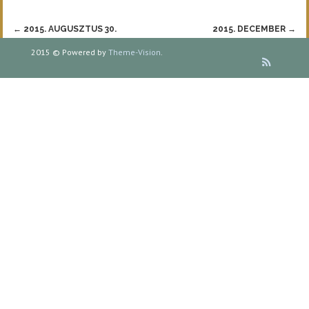
Post
←
2015. AUGUSZTUS 30.
2015. DECEMBER
→
navigation
2015 © Powered by
Theme-Vision
.