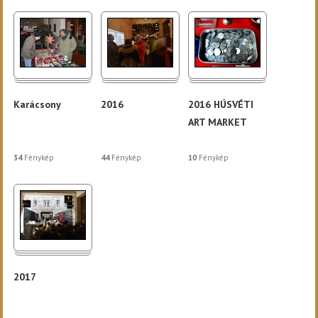
Karácsony
2016
2016 HÚSVÉTI
ART MARKET
34
Fénykép
44
Fénykép
10
Fénykép
2017